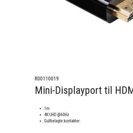
R00110019
Mini-Displayport til HD
1m
4K UHD @60Hz
Gullbelagte kontakter