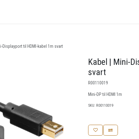
nger
Arrangementer
Kunnskapsbase
Kontakt oss
ni-Displayport til HDMI-kabel 1m svart
Kabel | Mini-D
svart
R00110019
Mini-DP til HDMI 1m
SKU:
R00110019