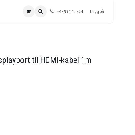
+47 994 40 204
Logg på
isplayport til HDMI-kabel 1m