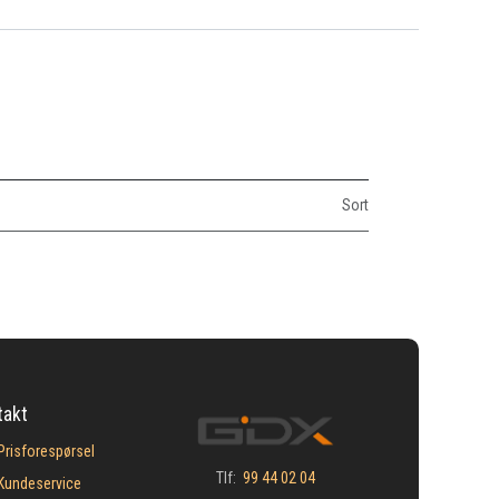
Sort
takt
Prisforespørsel
Tlf:
99 44 02 04
Kundeservice