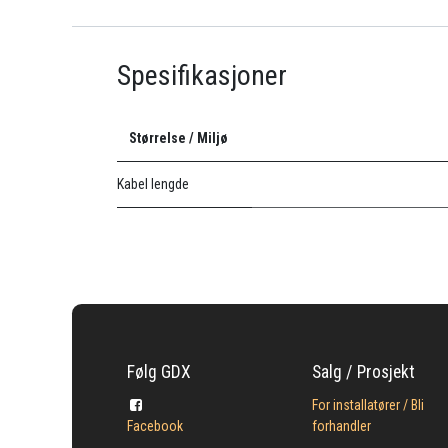
Spesifikasjoner
Størrelse / Miljø
Kabel lengde
Følg GDX
Salg / Prosjekt
For installatører / Bli
Facebook
forhandler