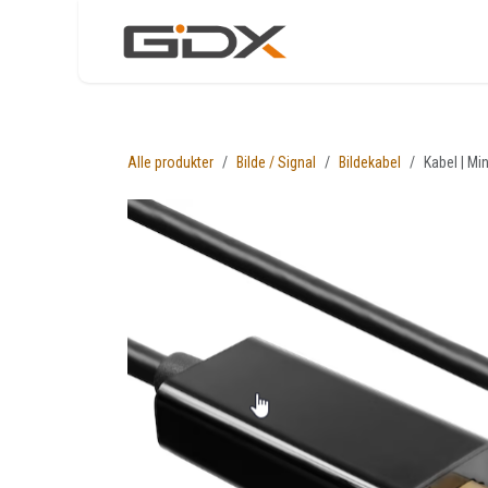
Skip to Content
Nettbutikk
Løsni
Alle produkter
Bilde / Signal
Bildekabel
Kabel | Mi