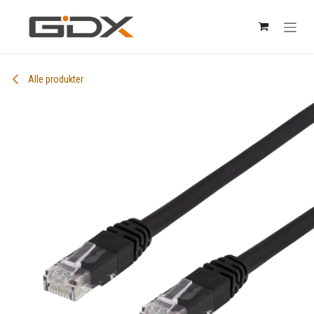
Skip to Content
Alle produkter