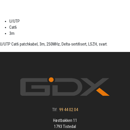
U/UTP
Cat6
3m
U/UTP Cat6 patchkabel, 3m, 250MHz, Delta-sertifisert, LSZH, svart.
Tlf:
99 44 02 04
Høstbakken 11
1793 Tistedal