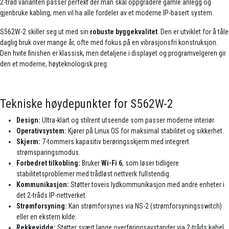
2-tråd varianten passer perfekt der man skal oppgradere gamle anlegg og
gjenbruke kabling, men vil ha alle fordeler av et moderne IP-basert system.
S562W-2 skiller seg ut med sin
robuste byggekvalitet
. Den er utviklet for å tåle
daglig bruk over mange år, ofte med fokus på en vibrasjonsfri konstruksjon.
Den hvite finishen er klassisk, men detaljene i displayet og programvelgeren gir
den et moderne, høyteknologisk preg.
Tekniske høydepunkter for S562W-2
Design:
Ultra-klart og stilrent utseende som passer moderne interiør.
Operativsystem:
Kjører på Linux OS for maksimal stabilitet og sikkerhet.
Skjerm:
7-tommers kapasitiv berøringsskjerm med integrert
strømsparingsmodus.
Forbedret tilkobling:
Bruker
Wi-Fi 6
, som løser tidligere
stabilitetsproblemer med trådløst nettverk fullstendig.
Kommunikasjon:
Støtter toveis lydkommunikasjon med andre enheter i
det 2-tråds IP-nettverket.
Strømforsyning:
Kan strømforsynes via NS-2 (strømforsyningsswitch)
eller en ekstern kilde.
Rekkevidde:
Støtter svært lange overføringsavstander via 2-tråds kabel.