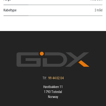
Kabeltype
2-tråd
Tlf:
99 44 02 04
Høstbakken 11
1793 Tistedal
Norway