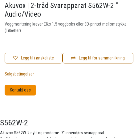
Akuvox | 2-tråd Svarapparat S562W-2 ”
Audio/Video
Veggmontering krever Elko 1,5 veggboks eller 3D-printet mellomstykke
(Tilbehør)
Legg til i ønskeliste
Legg til for sammenlikning
Salgsbetingelser
Kontakt oss
S562W-2
Akuvox S562W-2 nytt og moderne 7” innendørs svarapparat.