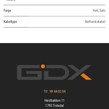
Farge
Hvit
,
Sølv
Kabeltype
Nettverkskabel
Tlf:
99 44 02 04
Høstbakken 11
1793 Tistedal