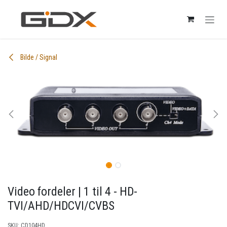
Skip to Content
Bilde / Signal
Video fordeler | 1 til 4 - HD-
TVI/AHD/HDCVI/CVBS
SKU:
CD104HD