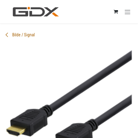
Skip to Content
Bilde / Signal