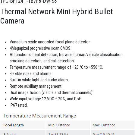
TPC-BF1241-TB7F8-DW-S8
Thermal Network Mini Hybrid Bullet
Camera
Vanadium oxide uncooled focal plane detector.
4Megapixel progressive scan CMOS.
AI functions: heat detection, tripwire, human/vehicle classification,
smoking detection, and call detection.
Temperature measurement range of –20 °C to +550 °C.
Flexible rules and alarms.
Built-in white light and audio alarm.
Remote auxiliary management.
Dual image fusion (visible and thermal channels).
Wide input voltage 12 VDC ± 20%, and PoE.
IP67 rated.