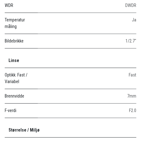
WDR
DWDR
Temperatur
Ja
måling
Bildebrikke
1/2.7"
Linse
Optikk: Fast /
Fast
Variabel
Brennvidde
7mm
F-verdi
F2.0
Størrelse / Miljø