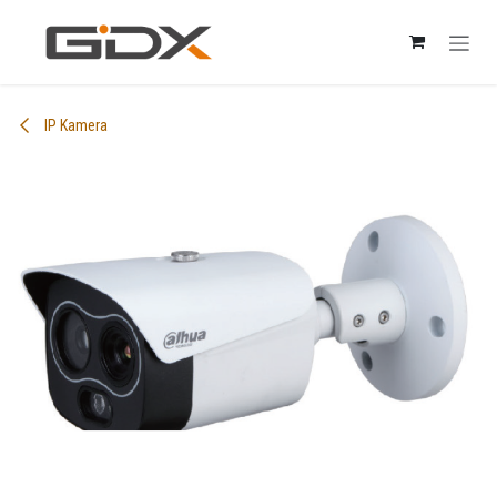
Skip to Content
IP Kamera