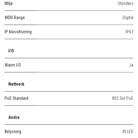
Miljø
Utendørs
WDR Range
Digital
IP klassifisering
IP67
I/O
Alarm I/O
Ja
Nettverk
PoE Standard
802.3af PoE
Andre
Belysning
IR LED