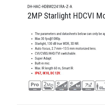
DH-HAC-HDBW2241RA-Z-A
2MP Starlight HDCVI Mo
The parameters and datasheets below can only be ap
Max 30 fps@1080p.
Starlight, 130 dB true WDR, 3D NR.
Auto focus, 2.7 mm–13.5 mm motorized lens.
CVI/CVBS/AHD/TVI switchable.
Super Adapt.
Built-in mic.
Max. IR length 60 m, Smart IR.
IP67, IK10, DC 12V.