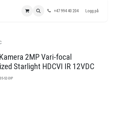
+47 994 40 204
Logg på
C
Kamera 2MP Vari-focal
zed Starlight HDCVI IR 12VDC
5-S2-DIP