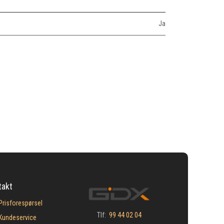
Ja
takt
Prisforespørsel
Tlf:
99 44 02 04
Kundeservice