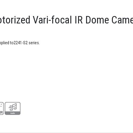
torized Vari-focal IR Dome Cam
plied to2241-S2 series.