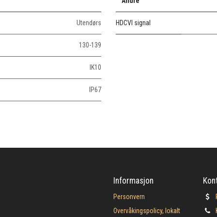
Andre
Utendørs
HDCVI signal
130-139
IK10
IP67
Informasjon
Kon
Personvern
Overvåkingspolicy, lokalt