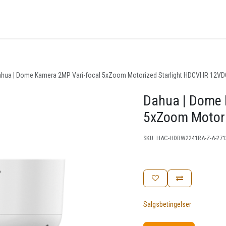
nger
Arrangementer
Kunnskapsbase
Kontakt oss
hua | Dome Kamera 2MP Vari-focal 5xZoom Motorized Starlight HDCVI IR 12VD
Dahua | Dome 
5xZoom Motori
SKU:
HAC-HDBW2241RA-Z-A-2713
Salgsbetingelser