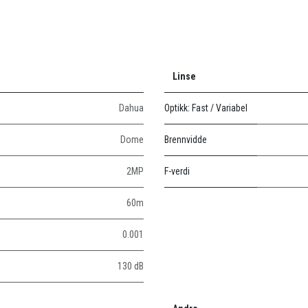
Linse
Dahua
Optikk: Fast / Variabel
Dome
Brennvidde
2MP
F-verdi
60m
0.001
130 dB