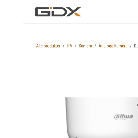
Skip to Content
Nettbutikk
Løsni
Alle produkter
ITV
Kamera
Analoge Kamera
Da