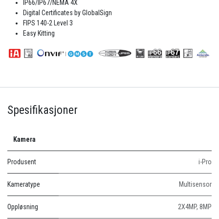
IP66/IP67/NEMA 4X
Digital Certificates by GlobalSign
FIPS 140-2 Level 3
Easy Kitting
Spesifikasjoner
Kamera
Produsent
i-Pro
Kameratype
Multisensor
Oppløsning
2X4MP
,
8MP