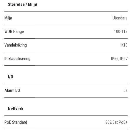
Størrelse / Miljø
Miljø
Utendørs
WDR Range
100-119
Vandalsikring
IK10
IP klassifisering
IP66
,
IP67
I/O
Alarm I/O
Ja
Nettverk
PoE Standard
802.3at PoE+