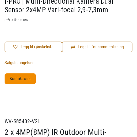
i-PRO | Multi-Directional Kamera Dual
Sensor 2x4MP Vari-focal 2,9-7,3mm
i-Pro S-series
Legg til i ønskeliste
Legg til for sammenlikning
Salgsbetingelser
Kontakt oss
WV-S85402-V2L
2 x 4MP(8MP) IR Outdoor Multi-