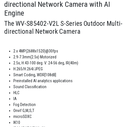
directional Network Camera with AI
Engine
The WV-S85402-V2L S-Series Outdoor Multi-
directional Network Camera
2 x 4MP(2688x1520)@30fps
2.9-7.3mm(2.5x) Motorized
2.5x, H:43-100 deg. V: 24-56 deg, IR(40m)
H.265/H.264/JPEG
Smart Coding, WDR[108dB]
Preinstalled AI analytics applications
Sound Classification
HLC
IA
Fog Detection
Onvif G,M,S,T
microSDXC
IK10