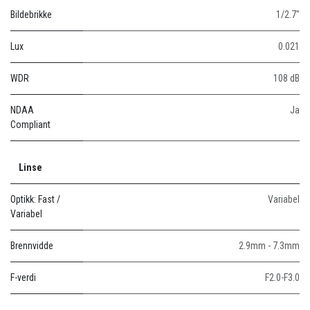
Bildebrikke
1/2.7"
Lux
0.021
WDR
108 dB
NDAA
Ja
Compliant
Linse
Optikk: Fast /
Variabel
Variabel
Brennvidde
2.9mm - 7.3mm
F-verdi
F2.0-F3.0