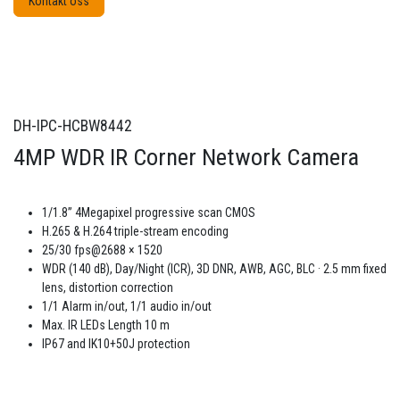
Kontakt oss
DH-IPC-HCBW8442
4MP WDR IR Corner Network Camera
1/1.8” 4Megapixel progressive scan CMOS
H.265 & H.264 triple-stream encoding
25/30 fps@2688 × 1520
WDR (140 dB), Day/Night (ICR), 3D DNR, AWB, AGC, BLC · 2.5 mm fixed
lens, distortion correction
1/1 Alarm in/out, 1/1 audio in/out
Max. IR LEDs Length 10 m
IP67 and IK10+50J protection