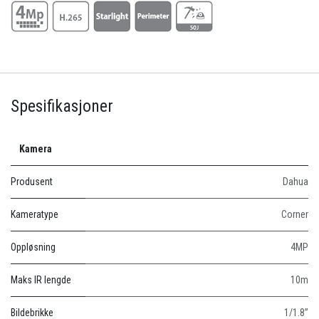
Spesifikasjoner
Kamera
Produsent
Dahua
Kameratype
Corner
Oppløsning
4MP
Maks IR lengde
10m
Bildebrikke
1/1.8”