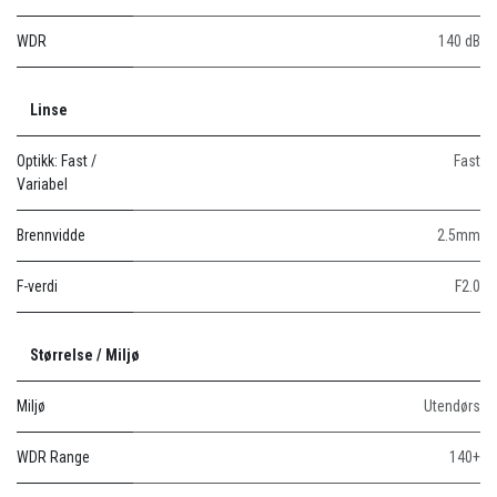
WDR
140 dB
Linse
Optikk: Fast /
Fast
Variabel
Brennvidde
2.5mm
F-verdi
F2.0
Størrelse / Miljø
Miljø
Utendørs
WDR Range
140+