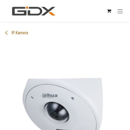
Skip to Content
IP Kamera