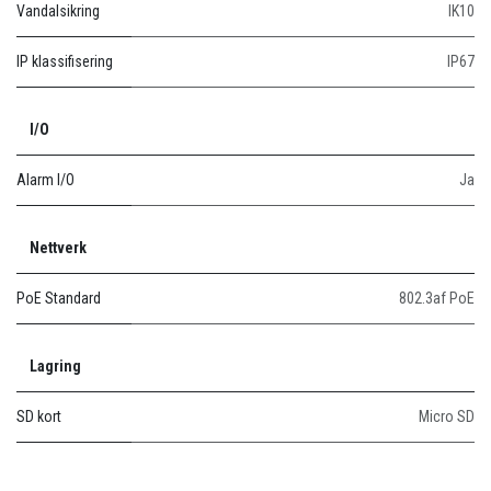
Vandalsikring
IK10
IP klassifisering
IP67
I/O
Alarm I/O
Ja
Nettverk
PoE Standard
802.3af PoE
Lagring
SD kort
Micro SD