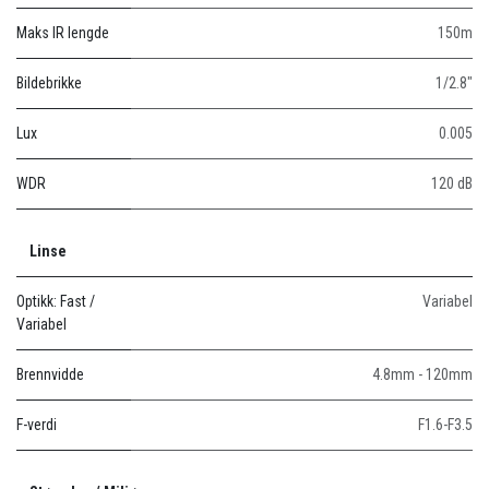
Maks IR lengde
150m
Bildebrikke
1/2.8"
Lux
0.005
WDR
120 dB
Linse
Optikk: Fast /
Variabel
Variabel
Brennvidde
4.8mm - 120mm
F-verdi
F1.6-F3.5