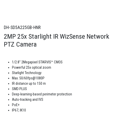
DH-SD5A225GB-HNR
2MP 25x Starlight IR WizSense Network
PTZ Camera
1/2.8" 2Megapixel STARVIS™ CMOS
Powerful 25x optical zoom
Starlight Technology
Max. 50/60fps@1080P
IR distance up to 150 m
SMD PLUS
Deep-learning-based perimeter protection
Auto-tracking and IVS
PoE+
IP67, IK10