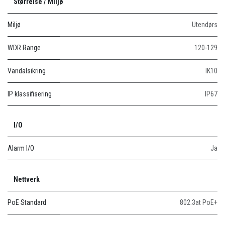
Størrelse / Miljø
Miljø
Utendørs
WDR Range
120-129
Vandalsikring
IK10
IP klassifisering
IP67
I/O
Alarm I/O
Ja
Nettverk
PoE Standard
802.3at PoE+