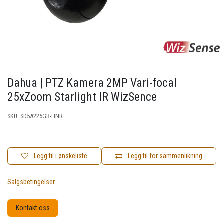
Dahua | PTZ Kamera 2MP Vari-focal
25xZoom Starlight IR WizSence
SKU:
SD5A225GB-HNR
Legg til i ønskeliste
Legg til for sammenlikning
Salgsbetingelser
Kontakt oss