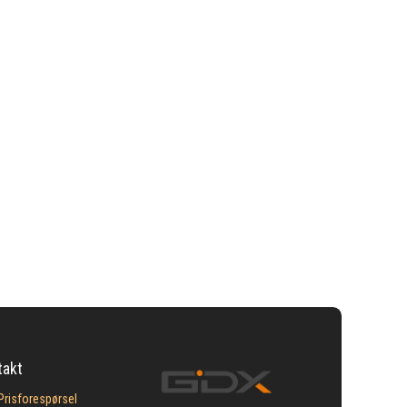
takt
Prisforespørsel