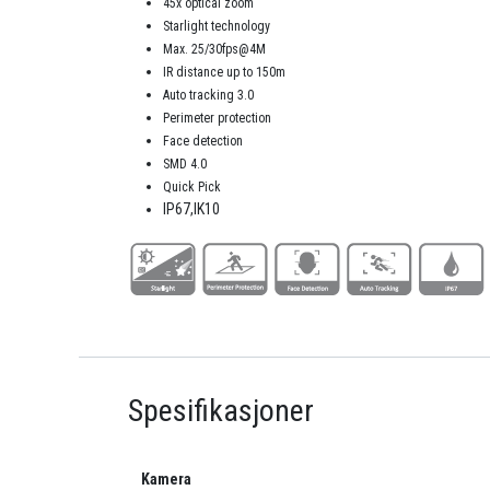
45x optical zoom
Starlight technology
Max. 25/30fps@4M
IR distance up to 150m
Auto tracking 3.0
Perimeter protection
Face detection
SMD 4.0
Quick Pick
IP67,IK10
Spesifikasjoner
Kamera