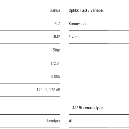
Dahua
Optikk: Fast / Variabel
PTZ
Brennvidde
4MP
F-verdi
150m
1/2.8"
0.005
120 dB
,
120 dB
AI / Videoanalyse
Utendørs
AI