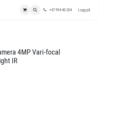
+47 994 40 204
Logg på
amera 4MP Vari-focal
ght IR