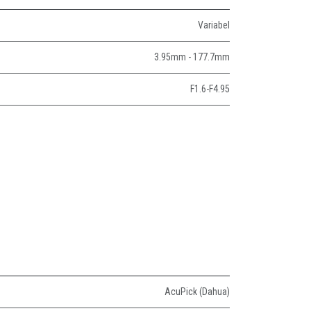
Variabel
3.95mm - 177.7mm
F1.6-F4.95
AcuPick (Dahua)