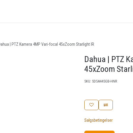
nger
Arrangementer
Kunnskapsbase
Kontakt oss
ahua | PTZ Kamera 4MP Vari-focal 45xZoom Starlight IR
Dahua | PTZ K
45xZoom Starli
SKU:
SD5A445GB-HNR
Salgsbetingelser