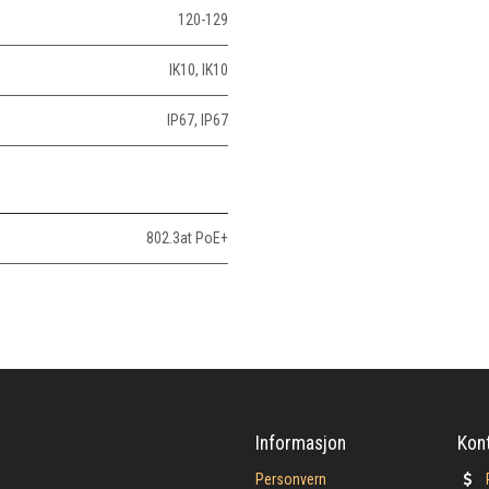
120-129
IK10
,
IK10
IP67
,
IP67
802.3at PoE+
Informasjon
Kon
Personvern