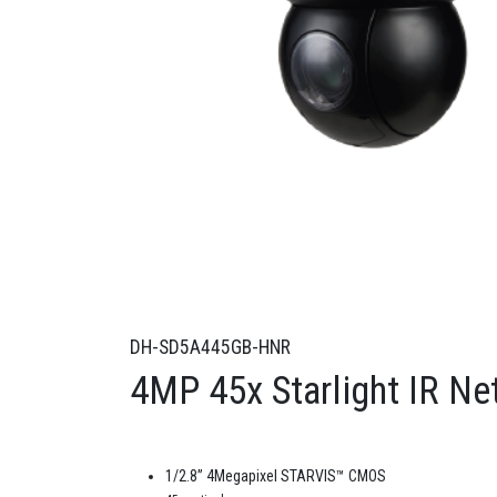
DH-SD5A445GB-HNR
4MP 45x Starlight IR N
1/2.8” 4Megapixel STARVIS™ CMOS