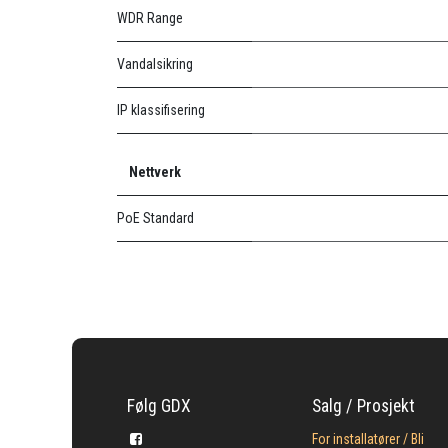
WDR Range
Vandalsikring
IP klassifisering
Nettverk
PoE Standard
Følg GDX
Salg / Prosjekt
For installatører / Bli