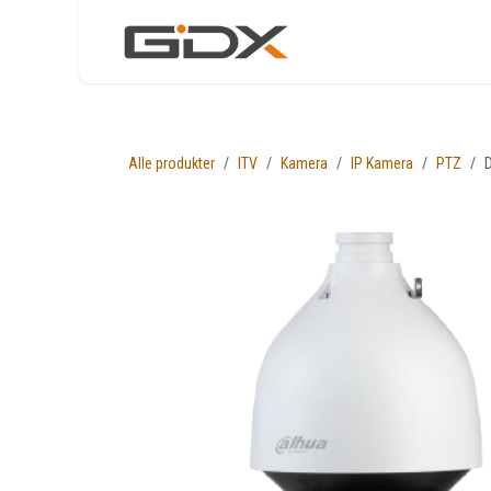
Skip to Content
Nettbutikk
Løsni
Alle produkter
ITV
Kamera
IP Kamera
PTZ
D