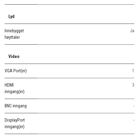
Lyd
Innebygget
Ja
høyttaler
Video
VGA Port(er)
1
HDMI
3
inngang(er)
BNC inngang
-
DisplayPort
-
inngang(er)