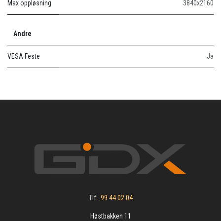
Max oppløsning
3840x2160
Andre
VESA Feste
Ja
Tlf:
99 44 02 04
Høstbakken 11