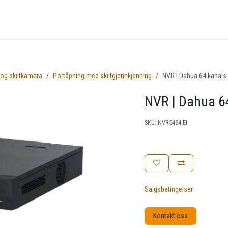
nger
Arrangementer
Kunnskapsbase
Kontakt oss
 og skiltkamera
Portåpning med skiltgjennkjenning
NVR | Dahua 64 kanal
NVR | Dahua 6
SKU:
NVR5464-EI
Salgsbetingelser
Kontakt oss