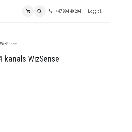
+47 994 40 204
Logg på
s WizSense
4 kanals WizSense