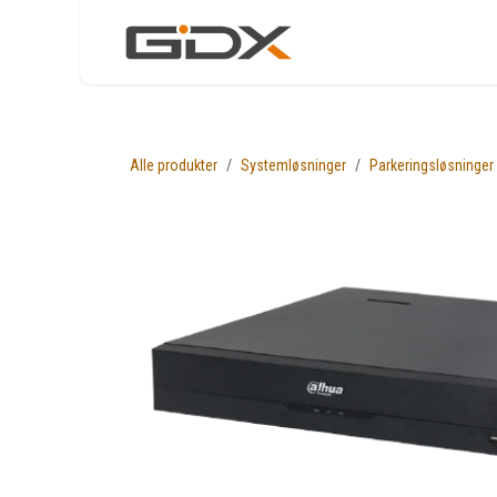
Skip to Content
Nettbutikk
Løsni
Alle produkter
Systemløsninger
Parkeringsløsninger