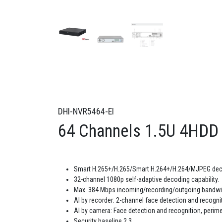
DHI-NVR5464-EI
64 Channels 1.5U 4HDD
Smart H.265+/H.265/Smart H.264+/H.264/MJPEG dec
32-channel 1080p self-adaptive decoding capability.
Max. 384 Mbps incoming/recording/outgoing bandwi
AI by recorder: 2-channel face detection and recogni
AI by camera: Face detection and recognition, perim
Security baseline 2.3.