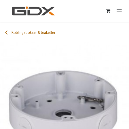
Skip to Content
Koblingsbokser & braketter