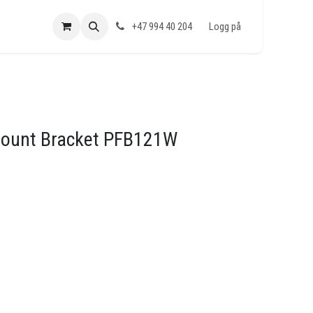
+47 994 40 204
Logg på
Mount Bracket PFB121W