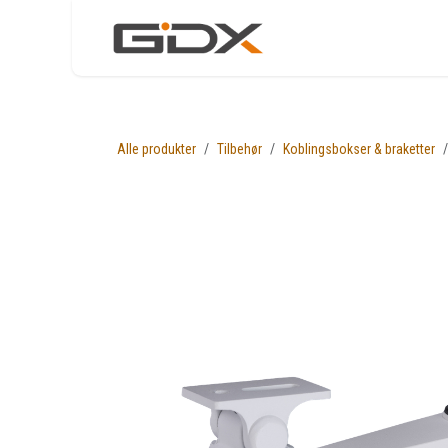
Skip to Content
Nettbutikk
Løsni
Alle produkter
Tilbehør
Koblingsbokser & braketter