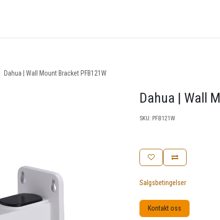
nger
Arrangementer
Kunnskapsbase
Kontakt oss
Dahua | Wall Mount Bracket PFB121W
Dahua | Wall 
SKU:
PFB121W
Salgsbetingelser
Kontakt oss