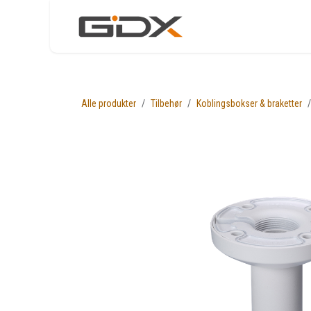
Skip to Content
Nettbutikk
Løsni
Alle produkter
Tilbehør
Koblingsbokser & braketter