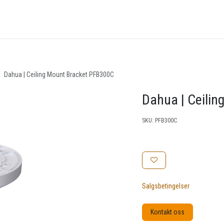
nger
Arrangementer
Kunnskapsbase
Kontakt oss
Dahua | Ceiling Mount Bracket PFB300C
Dahua | Ceili
SKU:
PFB300C
Salgsbetingelser
Kontakt oss