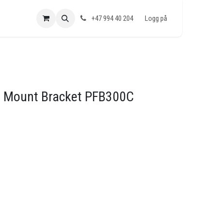
+47 994 40 204
Logg på
ng Mount Bracket PFB300C