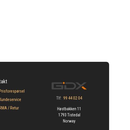
takt
Prisforespørsel
Tlf:
99 44 02 04
Kundeservice
​RMA / Retur
Høstbakken 11
1793 Tistedal
Norway