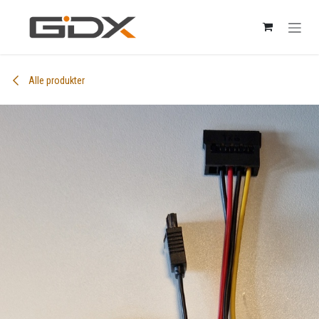
Skip to Content
Alle produkter