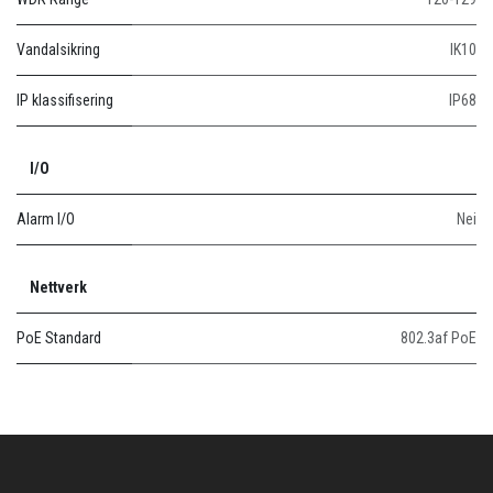
Vandalsikring
IK10
IP klassifisering
IP68
I/O
Alarm I/O
Nei
Nettverk
PoE Standard
802.3af PoE