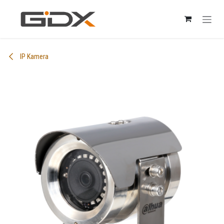
Skip to Content
IP Kamera