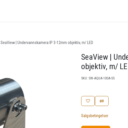
nger
Arrangementer
Kunnskapsbase
Kontakt oss
SeaView | Undervannskamera IP 3-12mm objektiv, m/ LED
SeaView | Und
objektiv, m/ L
SKU:
SW-AQUA-100A-SS
Salgsbetingelser