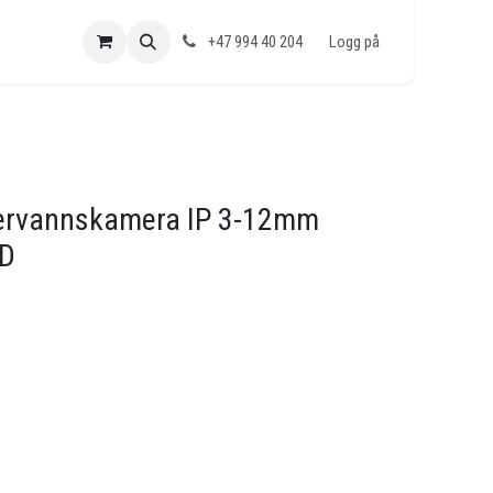
+47 994 40 204
Logg på
ervannskamera IP 3-12mm
ED