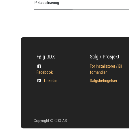
IP klassifisering
Følg GDX
Salg / Prosjekt
For installatører / Bli
Facebook
forhandler
Linkedin
Salgsbetingelser
Copyright © GDX AS