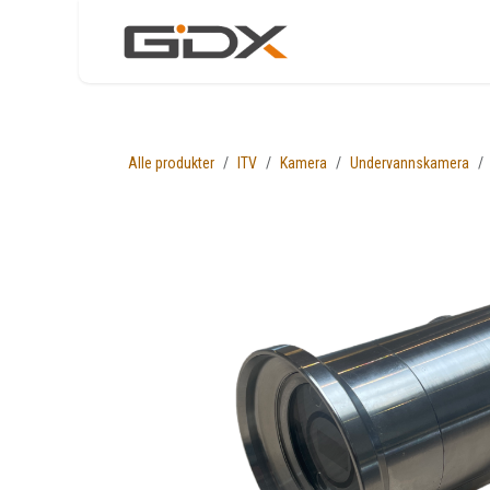
Skip to Content
Nettbutikk
Løsni
Alle produkter
ITV
Kamera
Undervannskamera