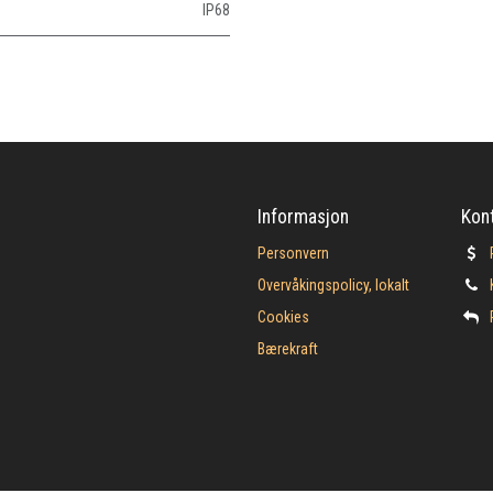
IP68
Informasjon
Kon
Personvern
Overvåkingspolicy, lokalt
Cookies
Bærekraft