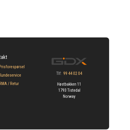
takt
Prisforespørsel
Tlf:
99 44 02 04
Kundeservice
​RMA / Retur
Høstbakken 11
1793 Tistedal
Norway