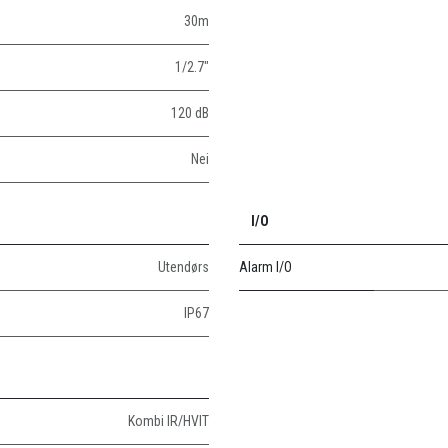
30m
1/2.7"
120 dB
Nei
I/O
Utendørs
Alarm I/O
IP67
Kombi IR/HVIT