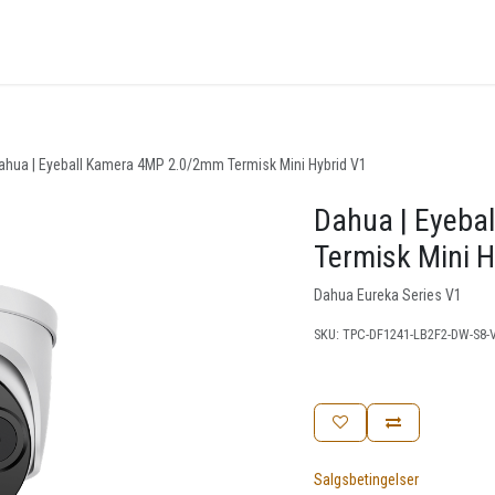
nger
Arrangementer
Kunnskapsbase
Kontakt oss
ahua | Eyeball Kamera 4MP 2.0/2mm Termisk Mini Hybrid V1
Dahua | Eyeba
Termisk Mini H
Dahua Eureka Series V1
SKU:
TPC-DF1241-LB2F2-DW-S8-
Salgsbetingelser