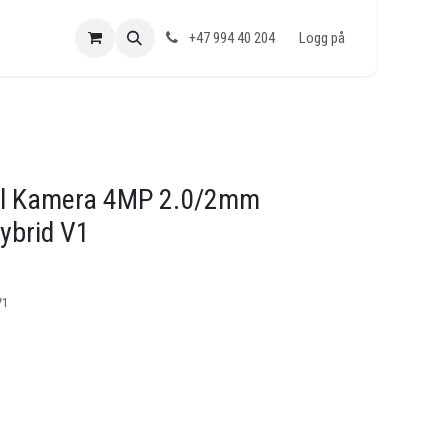
+47 994 40 204
Logg på
ll Kamera 4MP 2.0/2mm
ybrid V1
V1