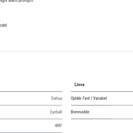
 light alarm prompts.
.
odel.
Linse
Dahua
Optikk: Fast / Variabel
Eyeball
Brennvidde
4MP