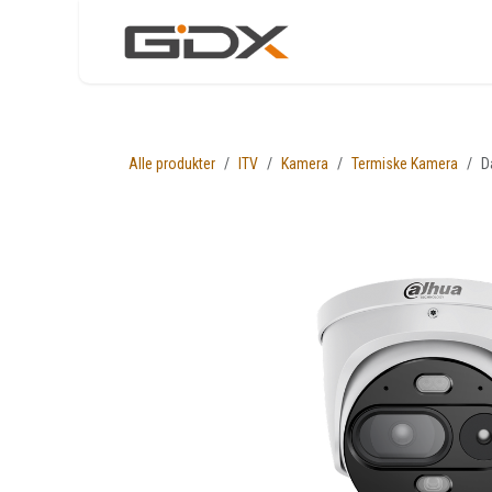
Skip to Content
Nettbutikk
Løsni
Alle produkter
ITV
Kamera
Termiske Kamera
D