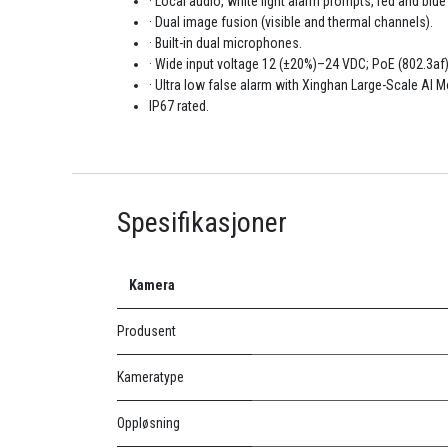
· Local audio, white light alarm prompts, red and blue
· Dual image fusion (visible and thermal channels).
· Built-in dual microphones.
· Wide input voltage 12 (±20%)–24 VDC; PoE (802.3af)
· Ultra low false alarm with Xinghan Large-Scale AI M
IP67 rated.
Spesifikasjoner
Kamera
Produsent
Kameratype
Oppløsning