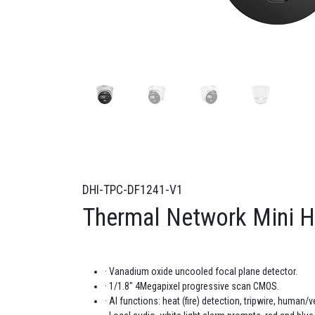
DHI-TPC-DF1241-V1
Thermal Network Mini H
· Vanadium oxide uncooled focal plane detector.
· 1/1.8" 4Megapixel progressive scan CMOS.
· AI functions: heat (fire) detection, tripwire, human