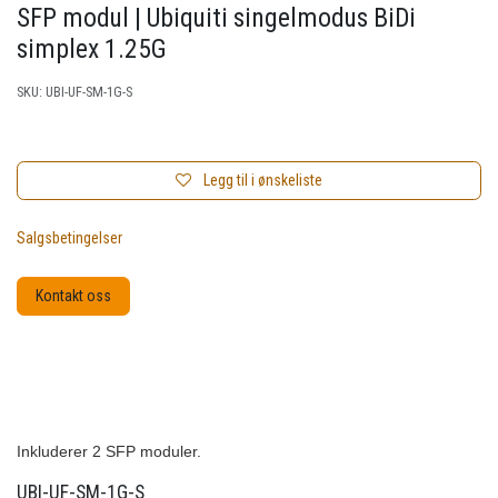
SFP modul | Ubiquiti singelmodus BiDi
simplex 1.25G
SKU:
UBI-UF-SM-1G-S
Legg til i ønskeliste
Salgsbetingelser
Kontakt oss
Inkluderer 2 SFP moduler.
UBI-UF-SM-1G-S