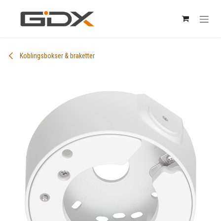
Skip to Content
Koblingsbokser & braketter