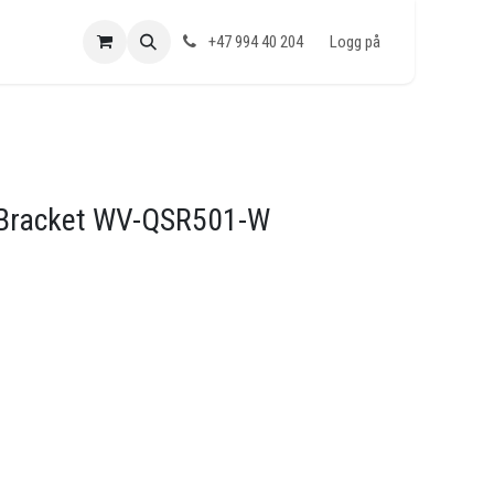
+47 994 40 204
Logg på
 Bracket WV-QSR501-W