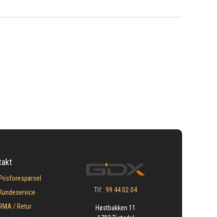
takt
Prisforespørsel
Tlf:
99 44 02 04
Kundeservice
​RMA / Retur
Høstbakken 11