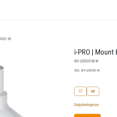
nger
Arrangementer
Kunnskapsbase
Kontakt oss
SR501-W
i-PRO | Mount
WV-QSR501M-W
SKU:
WV-QSR501-W
Salgsbetingelser