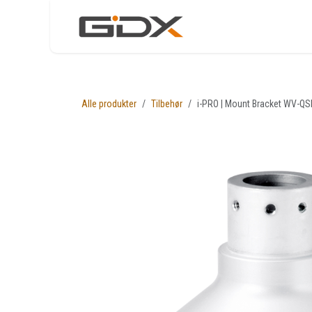
Skip to Content
Nettbutikk
Løsni
Alle produkter
Tilbehør
i-PRO | Mount Bracket WV-Q