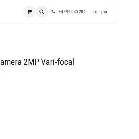
+47 994 40 204
Logg på
 Kamera 2MP Vari-focal
I