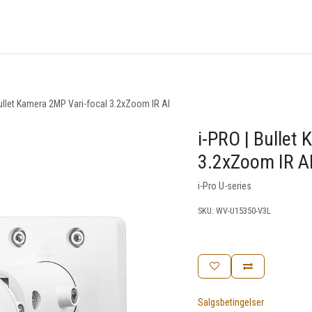
nger
Arrangementer
Kunnskapsbase
Kontakt oss
Bullet Kamera 2MP Vari-focal 3.2xZoom IR AI
i-PRO | Bullet
3.2xZoom IR A
i-Pro U-series
SKU:
WV-U15350-V3L
Salgsbetingelser