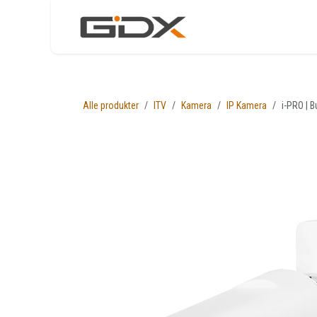
Skip to Content
Nettbutikk
Løsni
Alle produkter
ITV
Kamera
IP Kamera
i-PRO | 