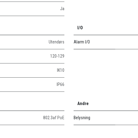
Ja
I/O
Utendørs
Alarm I/O
120-129
IK10
IP66
Andre
802.3af PoE
Belysning