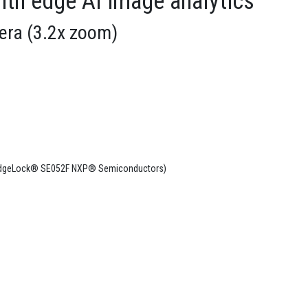
ith edge AI image analytics
era (3.2x zoom)
nt (EdgeLock® SE052F NXP® Semiconductors)