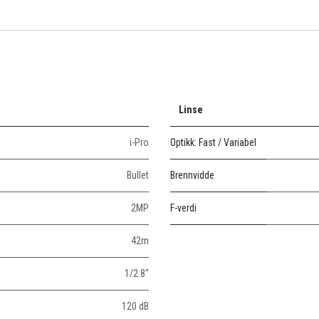
Linse
i-Pro
Optikk: Fast / Variabel
Bullet
Brennvidde
2MP
F-verdi
42m
1/2.8"
120 dB