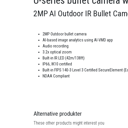
U-series bullet camera w
2MP AI Outdoor IR Bullet Cam
2MP Outdoor bullet camera
AI-based image analytics using AI-VMD app
Audio recording
3.2x optical zoom
Built-in IR LED (42m/138ft)
IP66, IK10 certified
Built-in FIPS 140-3 Level 3 Certified SecureEleme
NDAA Compliant
Alternative produkter
These other products might interest you