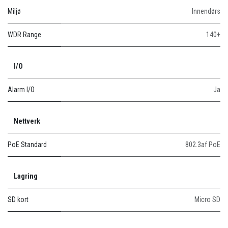
Miljø
Innendørs
WDR Range
140+
I/O
Alarm I/O
Ja
Nettverk
PoE Standard
802.3af PoE
Lagring
SD kort
Micro SD