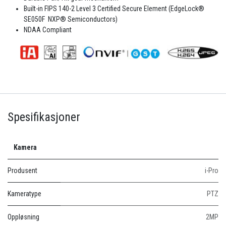
Built-in FIPS 140-2 Level 3 Certified Secure Element (EdgeLock®
SE050F NXP® Semiconductors)
NDAA Compliant
Spesifikasjoner
Kamera
Produsent
i-Pro
Kameratype
PTZ
Oppløsning
2MP