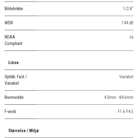
Bildebrikke
1/2.8"
WDR
144 dB
NDAA
Ja
Compliant
Linse
Optikk: Fast /
Variabel
Variabel
Brennvidde
4.0mm - 84.6mm
F-verdi
F1.6-F4.5
Størrelse / Miljø