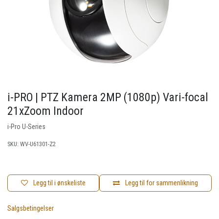
i-PRO | PTZ Kamera 2MP (1080p) Vari-focal
21xZoom Indoor
i-Pro U-Series
SKU:
WV-U61301-Z2
Legg til i ønskeliste
Legg til for sammenlikning
Salgsbetingelser