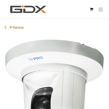
Skip to Content
IP Kamera