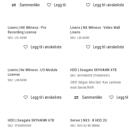
Sammenlikn
Legg til i ønskeliste
Legg til i ønskeliste
Lisens | NX Witness - Pro
Lisens | NX Witness - Video Wall
Recording License
Lisens
SKU:
L01-NXWI
SKU:
L05-NXWI
Legg til i ønskeliste
Legg til i ønskeliste
Lisens | Nx Witness - I/O Module
HDD | Seagate SKYHAWK 4TB
License
SKU:
SKYHWK4TB ST4000VX016
SKU:
L08-NXWI
OBS! Selges ikke løst. Kun sammen
med Server/NVR
Legg til i ønskeliste
Sammenlikn
Legg til
HDD | Seagate SKYHAWK 6TB
Server | NX3 - 8 HDD 2U
SKU:
ST6000VX009
SKU:
NX3-2U-8D-8RAM