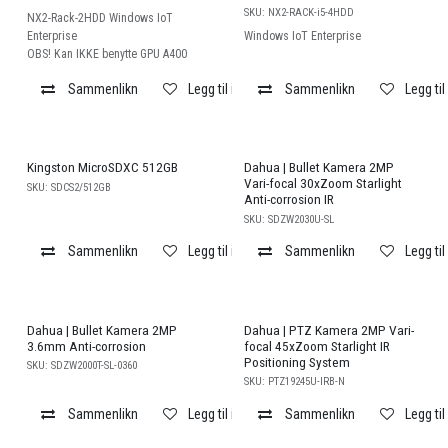
SKU:
NX2-RACK-i5-4HDD
NX2-Rack-2HDD Windows IoT
Enterprise
Windows IoT Enterprise
OBS! Kan IKKE benytte GPU A400
Sammenlikn
Legg til i ønskeliste
Sammenlikn
Legg til
Kingston MicroSDXC 512GB
Dahua | Bullet Kamera 2MP
Vari-focal 30xZoom Starlight
SKU:
SDCS2/512GB
Anti-corrosion IR
SKU:
SDZW2030U-SL
Sammenlikn
Legg til i ønskeliste
Sammenlikn
Legg til
Dahua | Bullet Kamera 2MP
Dahua | PTZ Kamera 2MP Vari-
3.6mm Anti-corrosion
focal 45xZoom Starlight IR
Positioning System
SKU:
SDZW2000T-SL-0360
SKU:
PTZ19245U-IRB-N
Sammenlikn
Legg til i ønskeliste
Sammenlikn
Legg til