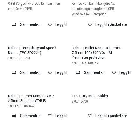
OBS! Selges ikke løst. Kun sammen
Kun server. Kan ikke kjøre Nx
med Server/NVR
klienten pga manglende GPU.
Windows IoT Enterprise
Sammenlikn
Legg til i ønskeliste
Legg til i ønskeliste
Salg
Dahua | Termisk Hybrid Speed
Dahua | Bullet Kamera Termisk
Dome (TPC-SD2221)
7.5mm 400x300 VOx - AI
Perimeter protection
SKU:
TPC-SD2221
SKU:
TPC-BF5401-B7
Sammenlikn
Legg til i ønskeliste
Sammenlikn
Legg til
Dahua | Corner Kamera 4MP
Tastatur / Mus - Kablet
2.5mm Starlight WDR IR
SKU:
TB-700
SKU:
IPC-HCBW8442
Sammenlikn
Legg til i ønskeliste
Legg til i ønskeliste