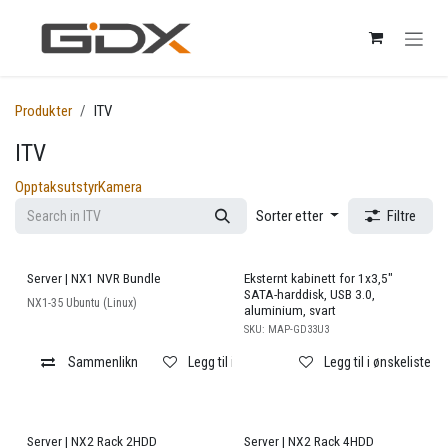
Skip to Content
Produkter
ITV
ITV
Opptaksutstyr
Kamera
Sorter etter
Filtre
Server | NX1 NVR Bundle
Eksternt kabinett for 1x3,5"
SATA-harddisk, USB 3.0,
NX1-35 Ubuntu (Linux)
aluminium, svart
SKU:
MAP-GD33U3
Sammenlikn
Legg til i ønskeliste
Legg til i ønskeliste
Server | NX2 Rack 2HDD
Server | NX2 Rack 4HDD