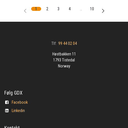
1
2
3
4
…
10
Tlf:
99 44 02 04
Høstbakken 11
1793 Tistedal
Norway
Følg GDX
Facebook
Linkedin
Kontakt