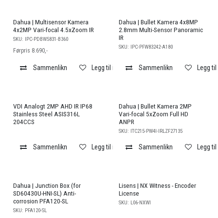
Salg
Dahua | Multisensor Kamera
Dahua | Bullet Kamera 4x8MP
4x2MP Vari-focal 4.5xZoom IR
2.8mm Multi-Sensor Panoramic
IR
SKU:
IPC-PDBW5831-B360
SKU:
IPC-PFW83242-A180
Førpris 8.690,-
Sammenlikn
Legg til i ønskeliste
Sammenlikn
Legg til
VDI Analogt 2MP AHD IR IP68
Dahua | Bullet Kamera 2MP
Stainless Steel ASIS316L
Vari-focal 5xZoom Full HD
204CCS
ANPR
SKU:
ITC215-PW4I-IRLZF27135
Sammenlikn
Legg til i ønskeliste
Sammenlikn
Legg til
Dahua | Junction Box (for
Lisens | NX Witness - Encoder
SD60430U-HNI-SL) Anti-
License
corrosion PFA120-SL
SKU:
L06-NXWI
SKU:
PFA120-SL