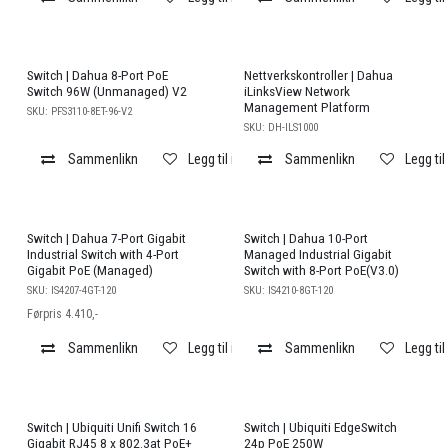
EoL
Switch | Dahua 8-Port PoE
Nettverkskontroller | Dahua
Switch 96W (Unmanaged) V2
iLinksView Network
Management Platform
SKU:
PFS3110-8ET-96-V2
SKU:
DH-ILS1000
Sammenlikn
Legg til i ønskeliste
Sammenlikn
Legg til
Salg
Switch | Dahua 7-Port Gigabit
Switch | Dahua 10-Port
Industrial Switch with 4-Port
Managed Industrial Gigabit
Gigabit PoE (Managed)
Switch with 8-Port PoE(V3.0)
SKU:
IS4207-4GT-120
SKU:
IS4210-8GT-120
Førpris 4.410,-
Sammenlikn
Legg til i ønskeliste
Sammenlikn
Legg til
Switch | Ubiquiti Unifi Switch 16
Switch | Ubiquiti EdgeSwitch
Gigabit RJ45 8 x 802.3at PoE+
24p PoE 250W