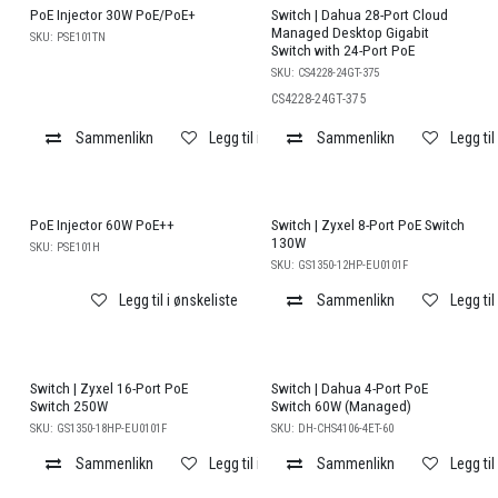
PoE Injector 30W PoE/PoE+
Switch | Dahua 28-Port Cloud
Managed Desktop Gigabit
SKU:
PSE101TN
Switch with 24-Port PoE
SKU:
CS4228-24GT-375
CS4228-24GT-375
Sammenlikn
Legg til i ønskeliste
Sammenlikn
Legg til
PoE Injector 60W PoE++
Switch | Zyxel 8-Port PoE Switch
130W
SKU:
PSE101H
SKU:
GS1350-12HP-EU0101F
Legg til i ønskeliste
Sammenlikn
Legg til
Switch | Zyxel 16-Port PoE
Switch | Dahua 4-Port PoE
Switch 250W
Switch 60W (Managed)
SKU:
GS1350-18HP-EU0101F
SKU:
DH-CHS4106-4ET-60
Sammenlikn
Legg til i ønskeliste
Sammenlikn
Legg til