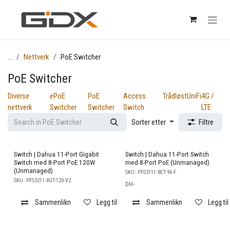
Skip to Content
...
Nettverk
PoE Switcher
PoE Switcher
Diverse
ePoE
PoE
Access
Trådløst
UniFi
4G /
nettverk
Switcher
Switcher
Switch
LTE
Sorter etter
Filtre
Switch | Dahua 11-Port Gigabit
Switch | Dahua 11-Port Switch
Switch med 8-Port PoE 120W
med 8-Port PoE (Unmanaged)
(Unmanaged)
SKU:
PFS3111-8ET-96-F
SKU:
PFS3211-8GT-120-V2
DH-
Sammenlikn
Legg til i ønskeliste
Sammenlikn
Legg til