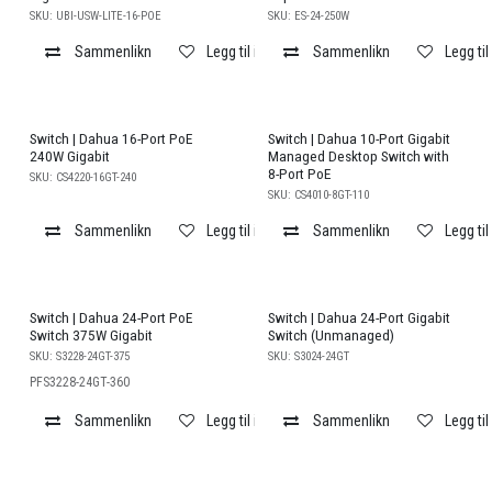
SKU:
UBI-USW-LITE-16-POE
SKU:
ES-24-250W
Sammenlikn
Legg til i ønskeliste
Sammenlikn
Legg til
Switch | Dahua 16-Port PoE
Switch | Dahua 10-Port Gigabit
240W Gigabit
Managed Desktop Switch with
8-Port PoE
SKU:
CS4220-16GT-240
SKU:
CS4010-8GT-110
Sammenlikn
Legg til i ønskeliste
Sammenlikn
Legg til
Switch | Dahua 24-Port PoE
Switch | Dahua 24-Port Gigabit
Switch 375W Gigabit
Switch (Unmanaged)
SKU:
S3228-24GT-375
SKU:
S3024-24GT
PFS3228-24GT-360
Sammenlikn
Legg til i ønskeliste
Sammenlikn
Legg til