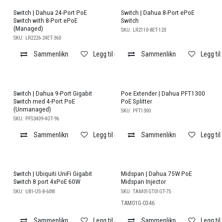
Switch | Dahua 24-Port PoE
Switch | Dahua 8-Port ePoE
Switch with 8-Port ePoE
Switch
(Managed)
SKU:
LR2110-8ET-120
SKU:
LR2226-24ET-360
Sammenlikn
Legg til i ønskeliste
Sammenlikn
Legg til
Switch | Dahua 9-Port Gigabit
Poe Extender | Dahua PFT1300
Switch med 4-Port PoE
PoE Splitter
(Unmanaged)
SKU:
PFT1300
SKU:
PFS3409-4GT-96
Sammenlikn
Legg til i ønskeliste
Sammenlikn
Legg til
Switch | Ubiquiti UniFi Gigabit
Midspan | Dahua 75W PoE
Switch 8 port 4xPoE 60W
Midspan Injector
SKU:
UBI-US-8-60W
SKU:
TAM01GT01GT-75
TAM01G-0346
Sammenlikn
Legg til i ønskeliste
Sammenlikn
Legg til