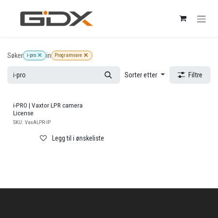
Skip to Content
Søker
in
i-pro
Programvare
Sorter etter
Filtre
i-PRO | Vaxtor LPR camera
License
SKU:
VaxALPR-IP
Legg til i ønskeliste