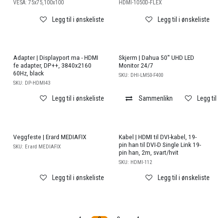
VESA: 75x75,100x100
HDMI-1050D-FLEX
Legg til i ønskeliste
Legg til i ønskeliste
Adapter | Displayport ma - HDMI
Skjerm | Dahua 50'' UHD LED
fe adapter, DP++, 3840x2160
Monitor 24/7
60Hz, black
SKU:
DHI-LM50-F400
SKU:
DP-HDMI43
Legg til i ønskeliste
Sammenlikn
Legg til
Veggfeste | Erard MEDIAFIX
Kabel | HDMI til DVI-kabel, 19-
pin han til DVI-D Single Link 19-
SKU:
Erard MEDIAFIX
pin han, 2m, svart/hvit
SKU:
HDMI-112
Legg til i ønskeliste
Legg til i ønskeliste