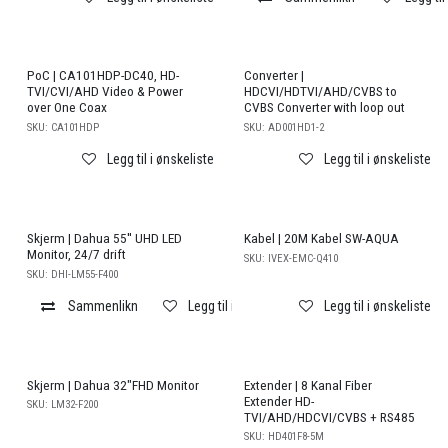
PoC | CA101HDP-DC40, HD-
Converter |
TVI/CVI/AHD Video & Power
HDCVI/HDTVI/AHD/CVBS to
over One Coax
CVBS Converter with loop out
SKU:
CA101HDP
SKU:
AD001HD1-2
Legg til i ønskeliste
Legg til i ønskeliste
Skjerm | Dahua 55'' UHD LED
Kabel | 20M Kabel SW-AQUA
Monitor, 24/7 drift
SKU:
IVEX-EMC-Q410
SKU:
DHI-LM55-F400
Sammenlikn
Legg til i ønskeliste
Legg til i ønskeliste
Skjerm | Dahua 32"FHD Monitor
Extender | 8 Kanal Fiber
Extender HD-
SKU:
LM32-F200
TVI/AHD/HDCVI/CVBS + RS485
SKU:
HD401F8-5M