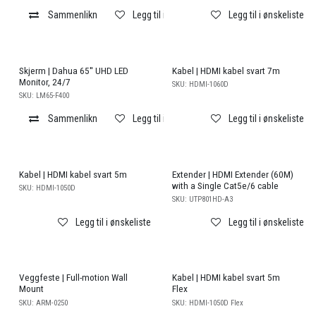
Sammenlikn
Legg til i ønskeliste
Legg til i ønskeliste
Skjerm | Dahua 65'' UHD LED
Kabel | HDMI kabel svart 7m
Monitor, 24/7
SKU:
HDMI-1060D
SKU:
LM65-F400
Sammenlikn
Legg til i ønskeliste
Legg til i ønskeliste
Kabel | HDMI kabel svart 5m
Extender | HDMI Extender (60M)
with a Single Cat5e/6 cable
SKU:
HDMI-1050D
SKU:
UTP801HD-A3
Legg til i ønskeliste
Legg til i ønskeliste
Veggfeste | Full-motion Wall
Kabel | HDMI kabel svart 5m
Mount
Flex
SKU:
ARM-0250
SKU:
HDMI-1050D Flex