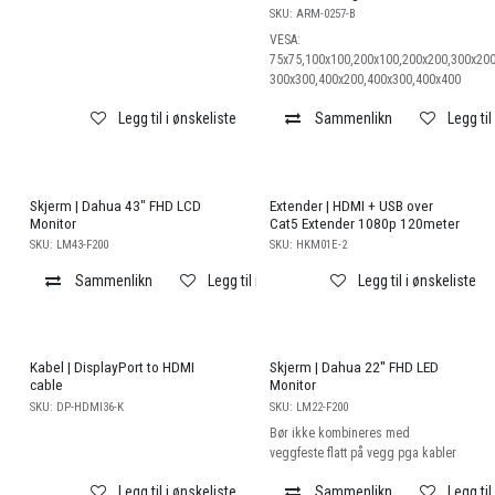
SKU:
ARM-0257-B
VESA:
75x75,100x100,200x100,200x200,300x200
300x300,400x200,400x300,400x400
Legg til i ønskeliste
Sammenlikn
Legg til
Skjerm | Dahua 43" FHD LCD
Extender | HDMI + USB over
Monitor
Cat5 Extender 1080p 120meter
SKU:
LM43-F200
SKU:
HKM01E-2
Sammenlikn
Legg til i ønskeliste
Legg til i ønskeliste
Kabel | DisplayPort to HDMI
Skjerm | Dahua 22'' FHD LED
cable
Monitor
SKU:
DP-HDMI36-K
SKU:
LM22-F200
Bør ikke kombineres med
veggfeste flatt på vegg pga kabler
Legg til i ønskeliste
Sammenlikn
Legg til