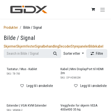
Skip to Content
Produkter
Bilde / Signal
Bilde / Signal
Skjermer
Skjermfester
Signalbehandling
Decoder
Styrepaneler
Bildekabel
Sorter etter
Filtre
Tastatur / Mus - Kablet
Kabel | Mini DisplayPort til HDMI
2m
SKU:
TB-700
SKU:
DP-HDMI204
Legg til i ønskeliste
Legg til i ønskeliste
Extender | VGA KVM Extender
Veggfeste for skjerm VESA
400x400 35 kg
SKU:
VKM04-2