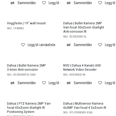
Sammenlikn
Legg til i ønskeliste
Sammenlikn
Legg til
Veggfeste | 19" wall mount
Dahua | Bullet Kamera 2MP
Vari-focal 30xZoom Starlight
SKU:
19-WMB2
Anti-corrosion IR
SKU:
SDZW2030U-SL
Legg til i ønskeliste
Sammenlikn
Legg til
Dahua | Bullet Kamera 2MP
NVD | Dahua 4 Kanals UHD
3.6mm Anti-corrosion
Network Video Decoder
SKU:
SDZW2000T-SL-0360
SKU:
NVD04052I-4K
Sammenlikn
Legg til i ønskeliste
Sammenlikn
Legg til
Salg
Dahua | PTZ Kamera 2MP Vari-
Dahua | Multisensor Kamera
focal 45xZoom Starlight IR
4x2MP Vari-focal 4.5xZoom IR
Positioning System
SKU:
IPC-PDBW5831-B360