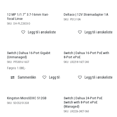
EoL
12 MP 1/1.7” 3.7-16mm Vari-
Deltaco | 12V Strømadapter 1A
focal Linse
SKU:
PS12-10A
SKU:
DH-PLZ20C0-D
Legg til i ønskeliste
Legg til i ønskeliste
Salg
Switch | Dahua 16-Port Gigabit
Switch | Dahua 16-Port PoE with
(Unmanaged)
8-Port ePoE
SKU:
PFS3016-16GT
SKU:
LR2218-16ET-240
Førpris 1.080,-
Sammenlikn
Legg til i ønskeliste
Legg til i ønskeliste
Kingston MicroSDXC 512GB
Switch | Dahua 24-Port PoE
Switch with 8-Port ePoE
SKU:
SDCS2/512GB
(Managed)
SKU:
LR2226-24ET-360