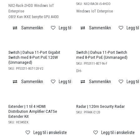
SKU:
NX2-RACK-i5-4HDD
NX2-Rack-2HDD Windows IoT
Enterprise
Windows IoT Enterprise
OBS! Kan IKKE benytte GPU A400
Sammenlikn
Legg til i ønskeliste
Sammenlikn
Legg til
Switch | Dahua 11-Port Gigabit
Switch | Dahua 11-Port Switch
Switch med 8-Port PoE 120W
med 8-Port PoE (Unmanaged)
(Unmanaged)
SKU:
PFS3111-8ET-96-F
SKU:
PFS3211-8GT-120-V2
DH-
Sammenlikn
Legg til i ønskeliste
Sammenlikn
Legg til
Extender | 1 til 4 HDMI
Radar | 120m Security Radar
Distribution Amplifier CAT5e
SKU:
PFR4K-E120
Extender Kit
SKU:
HE04SEK
Legg til i ønskeliste
Legg til i ønskeliste