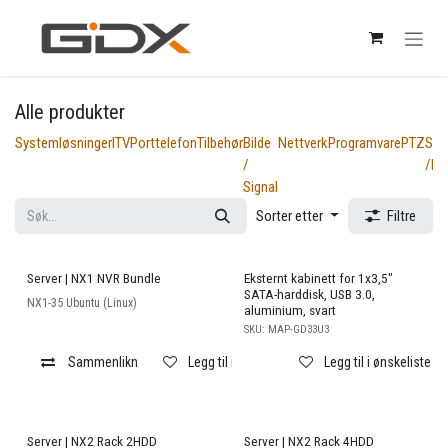
Skip to Content
Alle produkter
Systemløsninger
ITV
Porttelefon
Tilbehør
Bilde
Nettverk
Programvare
PTZ
Sys
/
/Pa
Signal
Sorter etter
Filtre
Server | NX1 NVR Bundle
Eksternt kabinett for 1x3,5"
SATA-harddisk, USB 3.0,
NX1-35 Ubuntu (Linux)
aluminium, svart
SKU:
MAP-GD33U3
Sammenlikn
Legg til i ønskeliste
Legg til i ønskeliste
Server | NX2 Rack 2HDD
Server | NX2 Rack 4HDD