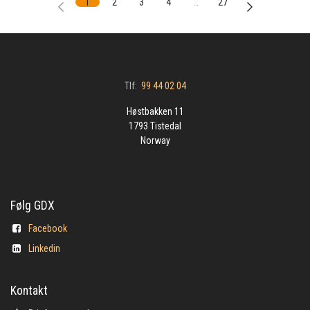
1
2
3
4
…
27
Tlf:
99 44 02 04
Høstbakken 11
1793 Tistedal
Norway
Følg GDX
Facebook
Linkedin
Kontakt