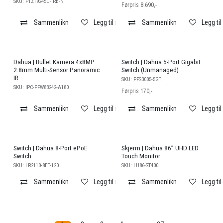
SKU:
PTZ19245U-IRB-N
Førpris 8.690,-
Sammenlikn
Legg til i ønskeliste
Sammenlikn
Legg til
Salg
Dahua | Bullet Kamera 4x8MP
Switch | Dahua 5-Port Gigabit
2.8mm Multi-Sensor Panoramic
Switch (Unmanaged)
IR
SKU:
PFS3005-5GT
SKU:
IPC-PFW83242-A180
Førpris 170,-
Sammenlikn
Legg til i ønskeliste
Sammenlikn
Legg til
Switch | Dahua 8-Port ePoE
Skjerm | Dahua 86’’ UHD LED
Switch
Touch Monitor
SKU:
LR2110-8ET-120
SKU:
LU86-ST400
Sammenlikn
Legg til i ønskeliste
Sammenlikn
Legg til