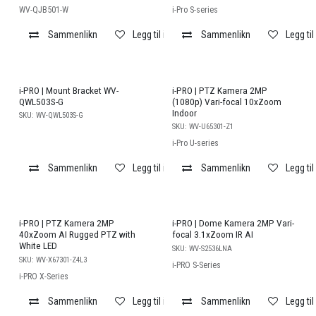
WV-QJB501-W
i-Pro S-series
Sammenlikn
Legg til i ønskeliste
Sammenlikn
Legg til
i-PRO | Mount Bracket WV-
i-PRO | PTZ Kamera 2MP
QWL503S-G
(1080p) Vari-focal 10xZoom
Indoor
SKU:
WV-QWL503S-G
SKU:
WV-U65301-Z1
i-Pro U-series
Sammenlikn
Legg til i ønskeliste
Sammenlikn
Legg til
i-PRO | PTZ Kamera 2MP
i-PRO | Dome Kamera 2MP Vari-
40xZoom AI Rugged PTZ with
focal 3.1xZoom IR AI
White LED
SKU:
WV-S2536LNA
SKU:
WV-X67301-Z4L3
i-PRO S-Series
i-PRO X-Series
Sammenlikn
Legg til i ønskeliste
Sammenlikn
Legg til