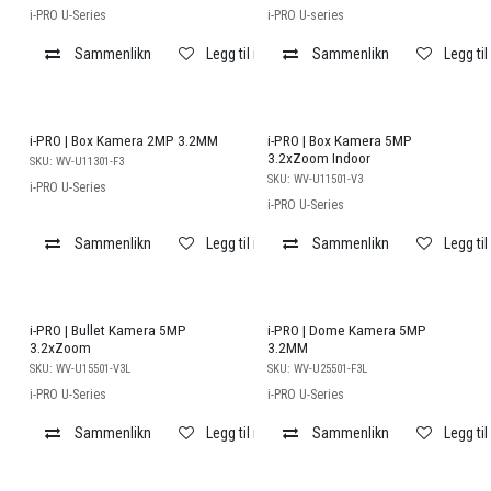
i-PRO U-Series
i-PRO U-series
Sammenlikn
Legg til i ønskeliste
Sammenlikn
Legg til
i-PRO | Box Kamera 2MP 3.2MM
i-PRO | Box Kamera 5MP
3.2xZoom Indoor
SKU:
WV-U11301-F3
SKU:
WV-U11501-V3
i-PRO U-Series
i-PRO U-Series
Sammenlikn
Legg til i ønskeliste
Sammenlikn
Legg til
i-PRO | Bullet Kamera 5MP
i-PRO | Dome Kamera 5MP
3.2xZoom
3.2MM
SKU:
WV-U15501-V3L
SKU:
WV-U25501-F3L
i-PRO U-Series
i-PRO U-Series
Sammenlikn
Legg til i ønskeliste
Sammenlikn
Legg til