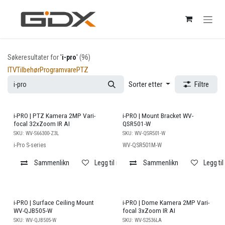
Skip to Content
Søkeresultater for
'
i-pro
'
(96)
ITV
Tilbehør
Programvare
PTZ
Sorter etter
Filtre
i-PRO | PTZ Kamera 2MP Vari-
i-PRO | Mount Bracket WV-
focal 32xZoom IR AI
QSR501-W
SKU:
WV-S66300-Z3L
SKU:
WV-QSR501-W
i-Pro S-series
WV-QSR501M-W
Sammenlikn
Legg til i ønskeliste
Sammenlikn
Legg til
i-PRO | Surface Ceiling Mount
i-PRO | Dome Kamera 2MP Vari-
WV-QJB505-W
focal 3xZoom IR AI
SKU:
WV-QJB505-W
SKU:
WV-S2536LA