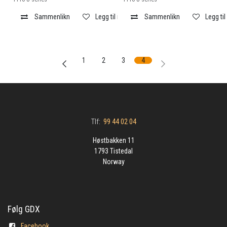
Sammenlikn
Legg til i ønskeliste
Sammenlikn
Legg til
1
2
3
4
Tlf:
99 44 02 04
Høstbakken 11
1793 Tistedal
Norway
Følg GDX
Facebook