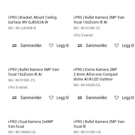
i-PRO | Bracket, Mount Ceiling
i-PRO | Bullet Kamera 2MP Vari-
Surface WV-QJB502A-W
focal 10xZoom IR AI
SKU:
WV-QJB502A-W
SKU:
WV-S15301-Z1L
i-Pro S-series
Sammenlikn
Legg til i ønskeliste
Sammenlikn
Legg til
i-PRO | Bullet Kamera 5MP Vari-
i-PRO | Dome Kamera 2MP
focal 10xZoom IR AI
2.4mm All-in-one Compact
dome AI IR-LED Outdoor
SKU:
WV-S15501-Z1L
SKU:
WV-S35302-F2L
i-Pro S-series
Sammenlikn
Legg til i ønskeliste
Sammenlikn
Legg til
i-PRO | Dual Kamera 2x4MP
i-PRO | Bullet Kamera 2MP Vari-
Vari-focal
focal IR
SKU:
WV-U85402-V2L
SKU:
WV-U15301-V3L