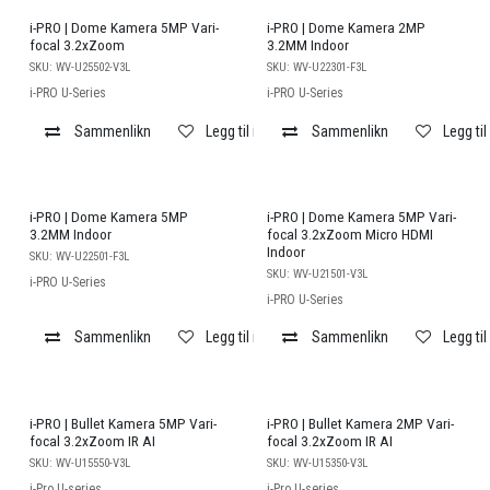
i-PRO | Dome Kamera 5MP Vari-
i-PRO | Dome Kamera 2MP
focal 3.2xZoom
3.2MM Indoor
SKU:
WV-U25502-V3L
SKU:
WV-U22301-F3L
i-PRO U-Series
i-PRO U-Series
Sammenlikn
Legg til i ønskeliste
Sammenlikn
Legg til
i-PRO | Dome Kamera 5MP
i-PRO | Dome Kamera 5MP Vari-
3.2MM Indoor
focal 3.2xZoom Micro HDMI
Indoor
SKU:
WV-U22501-F3L
SKU:
WV-U21501-V3L
i-PRO U-Series
i-PRO U-Series
Sammenlikn
Legg til i ønskeliste
Sammenlikn
Legg til
i-PRO | Bullet Kamera 5MP Vari-
i-PRO | Bullet Kamera 2MP Vari-
focal 3.2xZoom IR AI
focal 3.2xZoom IR AI
SKU:
WV-U15550-V3L
SKU:
WV-U15350-V3L
i-Pro U-series
i-Pro U-series